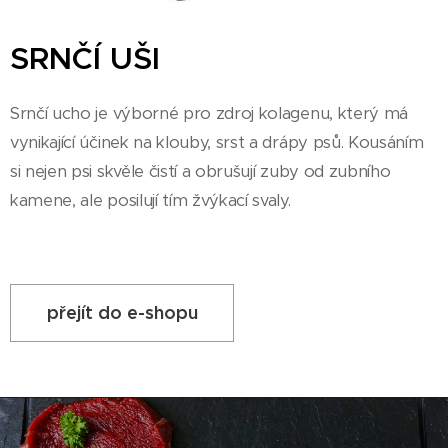
SRNČÍ UŠI
Srnčí ucho je výborné pro zdroj kolagenu, který má
vynikající účinek na klouby, srst a drápy psů. Kousáním
si nejen psi skvěle čistí a obrušují zuby od zubního
kamene, ale posilují tím žvýkací svaly.
přejít do e-shopu