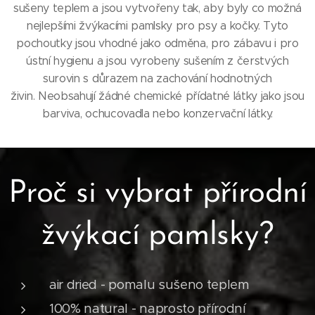
sušeny teplem a jsou vytvořeny tak, aby byly co možná
nejlepšími žvýkacími pamlsky pro psy a kočky.
Tyto
pochoutky jsou vhodné jako odměna, pro zábavu i pro
ústní hygienu a jsou vyrobeny sušením z čerstvých
surovin s důrazem na zachování hodnotných
živin. Neobsahují žádné chemické přídatné látky jako jsou
barviva, ochucovadla nebo konzervační látky.
Proč si vybrat přírodní
žvýkací pamlsky?
air dried - pomalu sušeno teplem
100% natural - naprosto přírodní