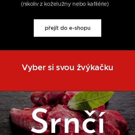
(nikoliv z koželužny nebo kafilérie)
přejít do e-shopu
Vyber si svou žvýkačku
Srnčí