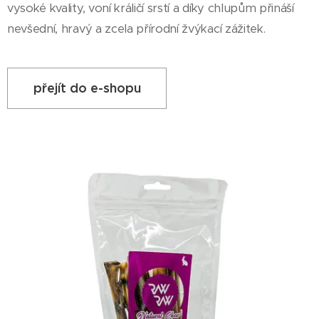
vysoké kvality, voní králičí srstí a díky chlupům přináší
nevšední, hravý a zcela přírodní žvýkací zážitek.
přejít do e-shopu