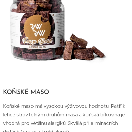
KOŇSKÉ MASO
Koňské maso má vysokou výživovou hodnotu. Patří k
lehce stravitelným druhům masa a koňská bílkovina je
vhodná pro většinu alergiků. Skvělá při eliminačních
dietách (pro psy trpící alergií).