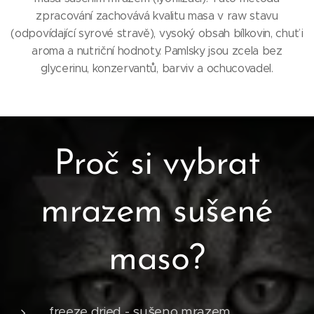
zpracování zachovává kvalitu masa v raw stavu
(odpovídající syrové stravě), vysoký obsah bílkovin, chuť i
aroma a nutriční hodnoty. Pamlsky jsou zcela bez
glycerinu, konzervantů, barviv a ochucovadel.
Proč si vybrat
mrazem sušené
maso?
freeze dried - sušeno mrazem